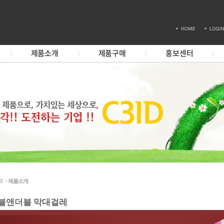
제품소개
제품구매
홍보센터
E >
제품소개
블앤더블 막대걸레