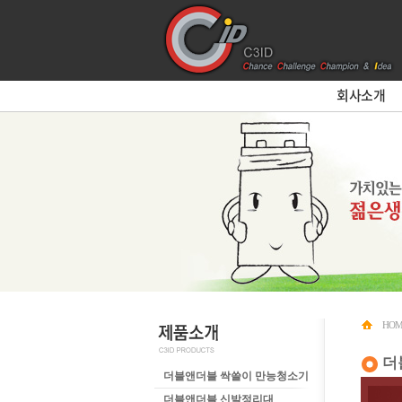
회사소개
HOM
더
더블앤더블 싹쓸이 만능청소기
더블앤더블 신발정리대