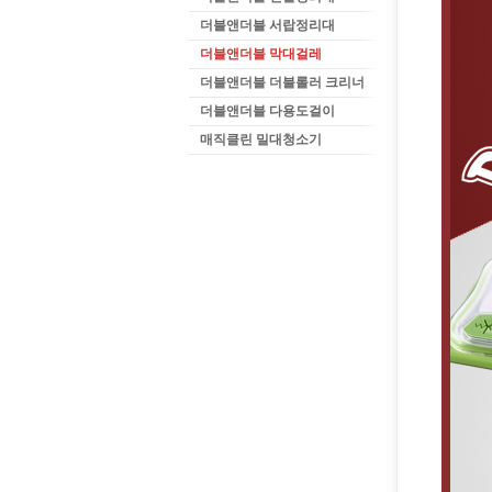
더블앤더블 서랍정리대
더블앤더블 막대걸레
더블앤더블 더블롤러 크리너
더블앤더블 다용도걸이
매직클린 밀대청소기